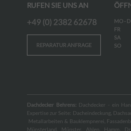
RUFEN SIE UNS AN
ÖFF
+49 (0) 2382 62678
MO - 
FR
SA
Ge
REPARATUR ANFRAGE
SO
Ge
Dachdecker Behrens:
Dachdecker - ein Hand
Expertise zur Seite: Dacheindeckung, Dachs
Metallarbeiten & Bauklempnerei, Fassadenb
Münsterland, Münster, Ahlen, Hamm, Drens