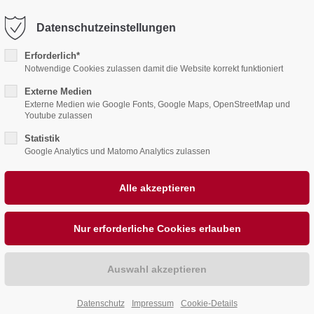
78
office@behrensahlen.de
Datenschutzeinstellungen
ntrag "offcanvas-col2"
Der Eintrag "offcanvas-co
rt leider nicht.
existiert leider nicht.
Erforderlich*
Notwendige Cookies zulassen damit die Website korrekt funktioniert
Externe Medien
Externe Medien wie Google Fonts, Google Maps, OpenStreetMap und
Youtube zulassen
Statistik
Google Analytics und Matomo Analytics zulassen
ALKONE
PHOTOVOLTAIK
JOBS
BEHRENS
Datenschutz
Impressum
Cookie-Details