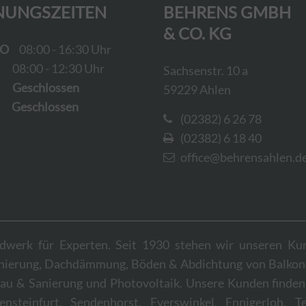
NUNGSZEITEN
BEHRENS GMBH
& CO. KG
DO
08:00 - 16:30 Uhr
08:00 - 12:30 Uhr
Sachsenstr. 10 a
schlossen
59229 Ahlen
schlossen
(02382) 6 26 78
(02382) 6 18 40
office@behrensahlen.d
werk für Experten. Seit 1930 stehen wir unseren Ku
anierung, Dachdämmung, Böden & Abdichtung von Balkon
au & Sanierung und Photovoltaik. Unsere Kunden finden
teinfurt, Sendenhorst, Everswinkel, Ennigerloh, Te