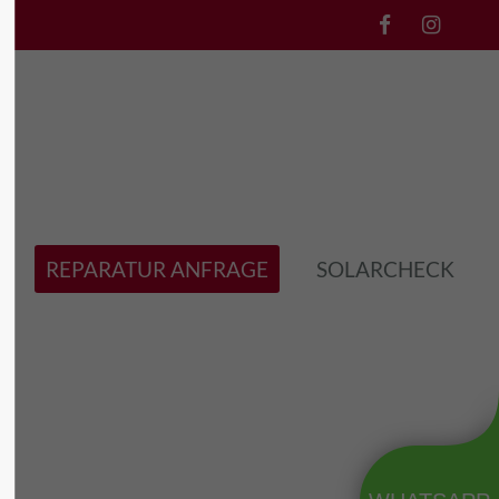
l3"
Der Eintrag "offcanvas-col4"
existiert leider nicht.
REPARATUR ANFRAGE
SOLARCHECK