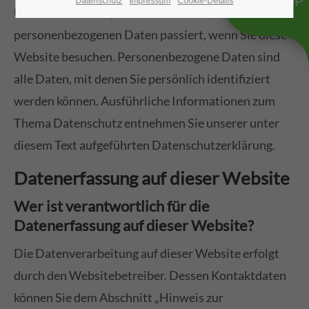
WHATSAPP
Datenschutz
Impressum
Cookie-Details
Überblick darüber, was mit Ihren
personenbezogenen Daten passiert, wenn Sie diese
Website besuchen. Personenbezogene Daten sind
alle Daten, mit denen Sie persönlich identifiziert
werden können. Ausführliche Informationen zum
Thema Datenschutz entnehmen Sie unserer unter
diesem Text aufgeführten Datenschutzerklärung.
Datenerfassung auf dieser Website
Wer ist verantwortlich für die
Datenerfassung auf dieser Website?
Die Datenverarbeitung auf dieser Website erfolgt
durch den Websitebetreiber. Dessen Kontaktdaten
können Sie dem Abschnitt „Hinweis zur