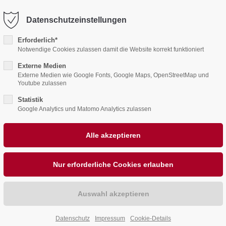
78
office@behrensahlen.de
Datenschutzeinstellungen
ntrag "offcanvas-col2"
Der Eintrag "offcanvas-co
rt leider nicht.
existiert leider nicht.
Erforderlich*
Notwendige Cookies zulassen damit die Website korrekt funktioniert
Externe Medien
Externe Medien wie Google Fonts, Google Maps, OpenStreetMap und
Youtube zulassen
Statistik
Google Analytics und Matomo Analytics zulassen
LKONE
PHOTOVOLTAIK
JOBS
BEHRENS
Datenschutz
Impressum
Cookie-Details