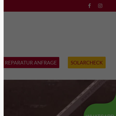
l3"
Der Eintrag "offcanvas-col4"
existiert leider nicht.
REPARATUR ANFRAGE
SOLARCHECK