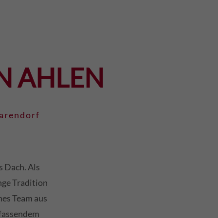
N AHLEN
arendorf
s Dach. Als
nge Tradition
nes Team aus
mfassendem