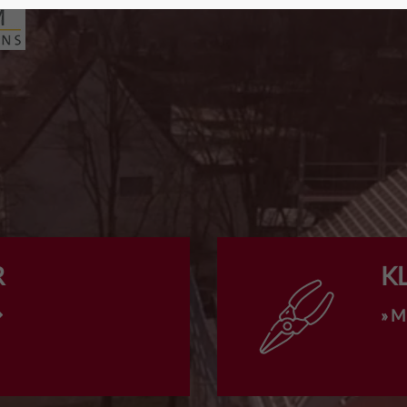
R
K
» 