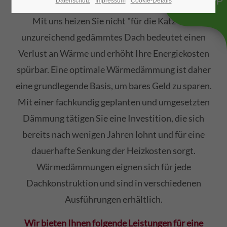
WHATSAPP
Datenschutz
Impressum
Cookie-Details
Mit uns heizen Sie nicht "für die Katz". Ein
unzureichend gedämmtes Dach bedeutet einen
Verlust an Wärme und erhöht Ihre Energiekosten
spürbar. Eine optimale Wärmedämmung ist daher
eine grundlegende Basis, um bares Geld zu sparen.
Mit einer fachkundig geplanten und umgesetzten
Dämmung tätigen Sie eine Investition, die sich
bereits nach wenigen Jahren lohnt und für eine
dauerhafte Senkung der Heizkosten sorgt.
Wärmedämmungen eignen sich für jede
Dachkonstruktion und sind in verschiedenen
Ausführungen erhältlich.
Wir bieten Ihnen folgende Leistungen für eine