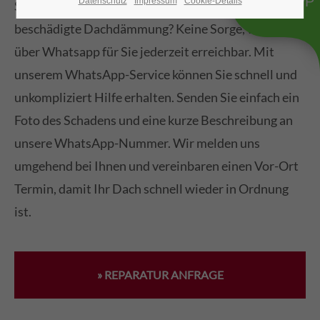
WHATSAPP
Datenschutz
Impressum
Cookie-Details
Sturmschaden, verstopfte Dachrinne oder
beschädigte Dachdämmung? Keine Sorge, wir sind
über Whatsapp für Sie jederzeit erreichbar. Mit
unserem WhatsApp-Service können Sie schnell und
unkompliziert Hilfe erhalten. Senden Sie einfach ein
Foto des Schadens und eine kurze Beschreibung an
unsere WhatsApp-Nummer. Wir melden uns
umgehend bei Ihnen und vereinbaren einen Vor-Ort
Termin, damit Ihr Dach schnell wieder in Ordnung
ist.
» REPARATUR ANFRAGE